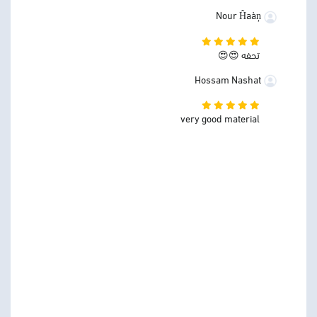
Nour Ĥaàņ
تحفه 😍😍
Hossam Nashat
very good material