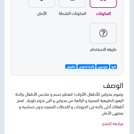
المكونات
المكونات النشطة
الأمان
طريقه الاستخدام
اكوا
جليسرين
رائحة الحلوي
بانثينول
الوصف
برفيوم بندولين للأطفال (الأولاد) لتعطير جسم و ملابس الأطفال برائحة
الزهور الطبيعية المميزة و الرائعة من بندولين و التى تدوم طويلا , لمنح
أطفالك أحلى رائحه فى الخروجات و اللحظات المميزه بدون حساسيه و
بمنتهى الأمان
مراجعة المنتج