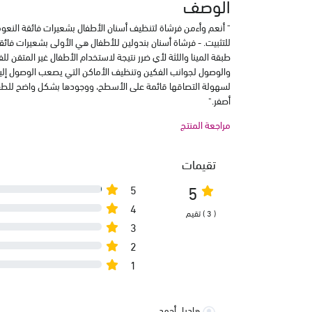
الوصف
" أنعم وأءمن فرشاة لتنظيف أسنان الأطفال بشعيرات فائقة ال
للتثبيت. - فرشاة أسنان بندولين للأطفال هي الأولى بشعيرات فا
طبقة المينا واللثة لأي ضرر نتيجة لاستخدام الأطفال غير المتقن ل
والوصول لجوانب الفكين وتنظيف الأماكن التي يصعب الوصول إليها
لسهولة التصاقها قائمة على الأسطح، ووجودها بشكل واضح للطفل،
أصفر."
مراجعة المنتج
تقيمات
5
5
4
( 3 ) تقيم
3
2
1
هاديل أحمد