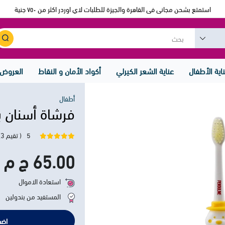
استمتع بشحن مجانى فى القاهرة والجيزة للطلبات لاي اوردر اكثر من ٧٥٠ جنية
اية الأطفال
عناية الشعر الكيرلي
أكواد الأمان و النقاط
العروض
أطفال
فرشاة أسنان ب
5
( تقيم 3)
65.00 ج م
استعادة الاموال
المستفيد من بندولين
اضف