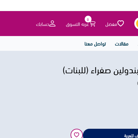
0
مفضل
عربه التسوق
حسابك
مقالات
تواصل معنا
ندولين صفراء (للبنات)
 للعربة