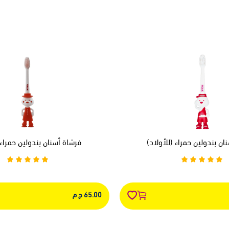
ان بندولين حمراء (للأولاد)
فرشاة أسنان بندولين حمراء 
65.00 ج م