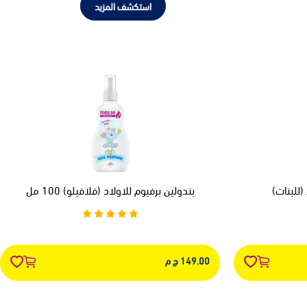
استكشف المزيد
(للبنات)
بندولين برفيوم للاولاد (فلافيلو) 100 مل
149.00 ج م