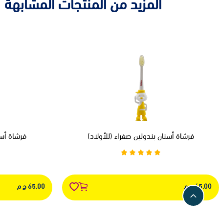
المزيد من المنتجات المشابهة
فرشاة أسنان بندولين صفراء (للأولاد)
فرشاة أسن
65.00 ج م
65.00 ج م