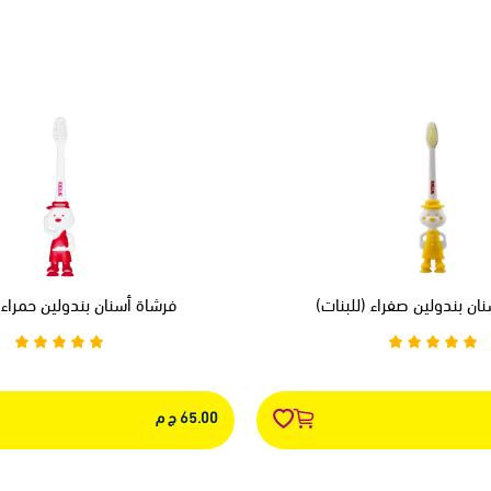
ان بندولين صفراء (للبنات)
فرشاة أسنان بندولين حمراء (
65.00 ج م