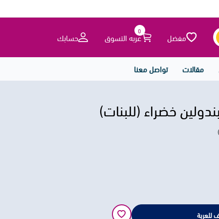
0
مفضل
عربه التسوق
حسابك
مقالات
تواصل معنا
ندولين خضراء (للبنات)
 للعربة