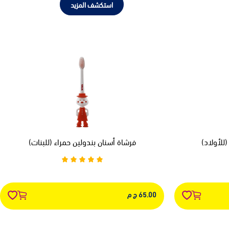
استكشف المزيد
للأولاد)
فرشاة أسنان بندولين حمراء (للبنات)
65.00 ج م