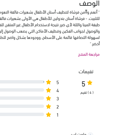
الوصف
" أنعم وأأمن فرشاة لتنظيف أسنان الأطفال بشعيرات فائقة ال
للتثبيت. - فرشاة أسنان بندولين للأطفال هي الأولى بشعيرات فا
طبقة المينا واللثة لأي ضرر نتيجة لاستخدام الأطفال غير المتقن ل
والوصول لجوانب الفكين وتنظيف الأماكن التي يصعب الوصول إليها
لسهولة التصاقها قائمة على الأسطح، ووجودها بشكل واضح للطفل،
أخضر."
مراجعة المنتج
تقيمات
5
5
4
( 4 ) تقيم
3
2
1
مامت اسر