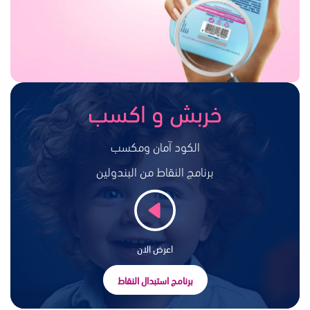
خربش و اكسب
الكود آمان ومكسب
برنامج النقاط من البندولين
اعرض الان
برنامج استبدال النقاط