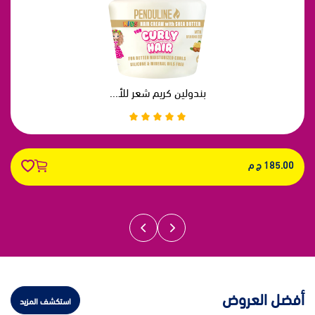
بندولين كريم شعر للأ...
185.00 ج م
أفضل العروض
استكشف المزيد