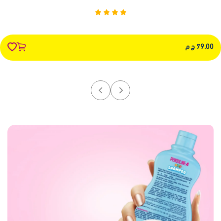
79.00 ج م