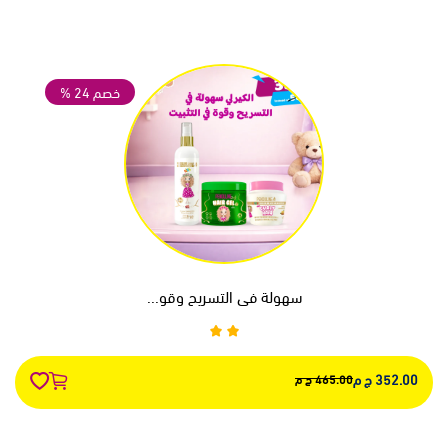
خصم 24 %
سهولة في التسريح وقو...
352.00 ج م
465.00 ج م