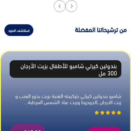
من ترشيحاتنا المفضلة
استكشف المزيد
بندولين كيرلي شامبو للأطفال بزيت الأرجان
300 مل
شامبو بندولين كيرلي بتركيبته الغنية بزيت بذور العنب و
زيت الارجان ,الجوجوبا وزيت عباد الشمس المرطبة...