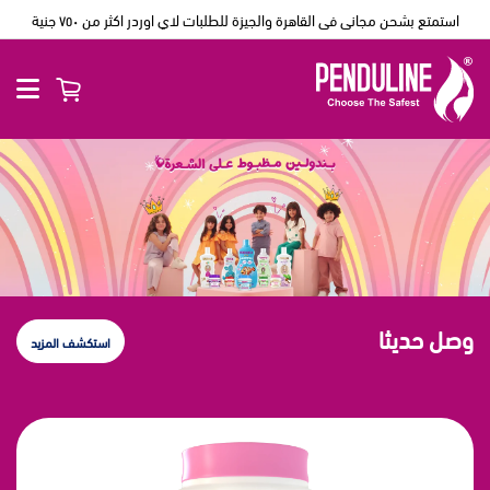
استمتع بشحن مجانى فى القاهرة والجيزة للطلبات لاي اوردر اكثر من ٧٥٠ جنية
وصل حديثا
استكشف المزيد