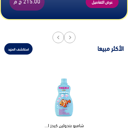
215.00 ج م
عرض التفاصيل
الأكثر مبيعا
استكشف المزيد
شامبو بندولين كيدز ا...