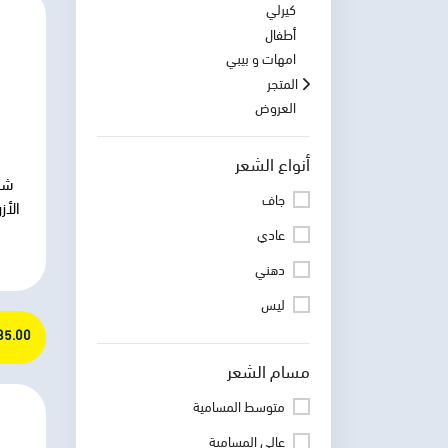
كيرلي
أطفال
امهات و بيبي
المتجر
العروض
أنواع الشعر
شا
جاف
الأز
عادي
دهني
ليس
285.00 ج
مسام الشعر
متوسط المسامية
عالي المسامية