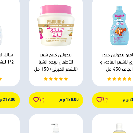
مبو بندولين كيدز
بندولين كريم شعر
سائل اس
رق للشعر العادي و
للأطفال بزبدة الشيا
الجاف 450 مل
(للشعر الكيرلي) 150 مل
 م
185.00 ج م
219.00 ج م