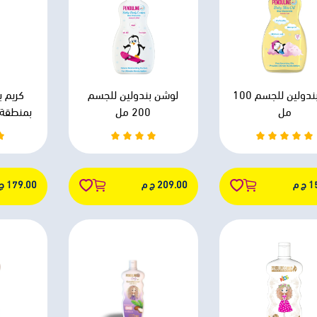
زيت بندولين للجسم 100
لوشن بندولين للجسم
كريم ب
مل
200 مل
بمنطقة ال
 م
209.00 ج م
179.00 ج م