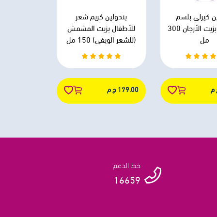
ن كيرلي بلسم
بندولين كريم شعر
للأطفال بزيت الأرجان 300
للأطفال بزيت المشمش
مل
(للشعر الويفي) 150 مل
179.00 ج م
خط الدعم
16659