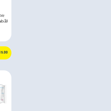
بند
215.00 ج