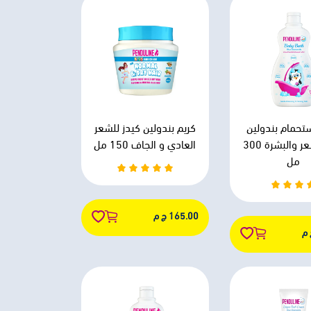
تحمام بندولين
كريم بندولين كيدز للشعر
2*1 للشعر والبشرة 300
العادي و الجاف 150 مل
مل
165.00 ج م