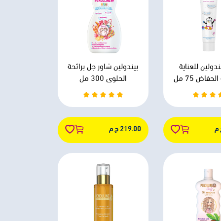
ندولين للعناية
بيندولين شاور جل برائحة
حفاض 75 مل
الحلوى 300 مل
219.00 ج م