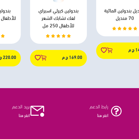
يل بندولين المائية
بندولين كيرلي اسبراي
بندولي
70 منديل
لفك تشابك الشعر
للأطفال 250 مل
 م
169.00 ج م
220.00 ج م
رابط الدعم
بريد الدعم
انقر هنا
انقر هنا