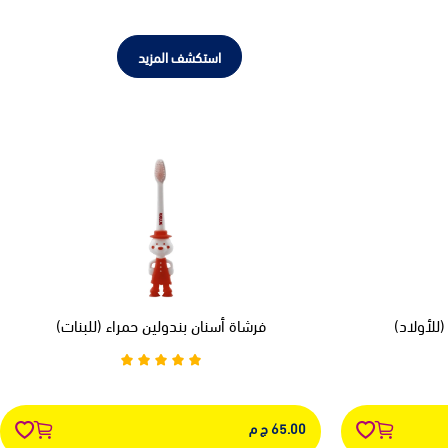
استكشف المزيد
للأولاد)
فرشاة أسنان بندولين حمراء (للبنات)
65.00 ج م