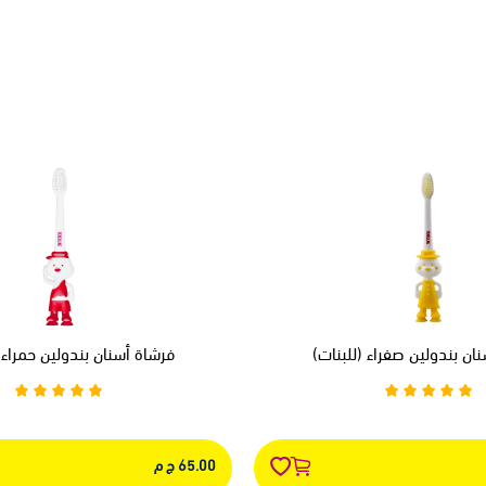
ان بندولين صفراء (للبنات)
فرشاة أسنان بندولين حمراء (
65.00 ج م