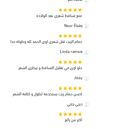
منع تساقط شعري بعد الولاده
Nour Ĥaàņ
حمام الزيت تقل شعري اوي الحمد لله وطوله جدا
Linda ramsis
حلو اوى في تقليل التساقط و بيطري الشعر
Jissy
احسن حمام زيت بستخدمه لطول و كثافة الشعر
ديني جنتي
اكتر من رائع