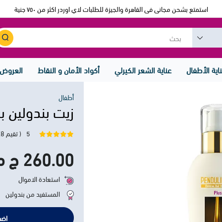
استمتع بشحن مجانى فى القاهرة والجيزة للطلبات لاي اوردر اكثر من ٧٥٠ جنية
اية الأطفال
عناية الشعر الكيرلي
أكواد الأمان و النقاط
العروض
أطفال
زيت بندولين بلس 120 مل
5
( تقيم 8)
260.00 ج م
استعادة الاموال
المستفيد من بندولين
اضف