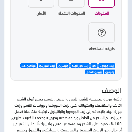
المكونات
المكونات النشطة
الأمان
طريقه الاستخدام
زيت جوجوبا
اكوا
زيت جوز الهند
جليسرين
زيت المورينجا
فيتامين هاء
بانثينول
بروتين القمح
الوصف
تركيبة فريدة مخصصه للشعر الليس و الدهني لترميم جميع أنواع الشعر
التالف والمتقصف والمتهالك. غنى بزيت المورينجا وبروتينات القمح وزيت
جوزة الهند بالإضافه إلى زيت الجوجوبا والبانثينول ، تركيبة متكالملة تعمل
على إصلاح الشعر من الداخل وإعادة صحته وحيويته وحجمه الكثيف. طبيعى
100 % ، خفيف على الشعر وملمسه غير دهنى ولا يترك أثر على الشعر غير
أنه خالى من الزيوت المعدنية والسالفينت والسيليكون والكحول وجميع