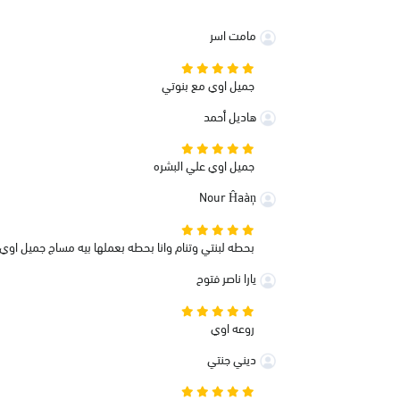
مامت اسر
جميل اوي مع بنوتي
هاديل أحمد
جميل اوي علي البشره
Nour Ĥaàņ
بحطه لبنتي وتنام وانا بحطه بعملها بيه مساج جميل اوي
يارا ناصر فتوح
روعه اوي
ديني جنتي