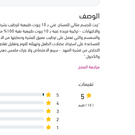
الوصف
"زيت للجسم مثالي للمساج، غني بـ 10 زيو
والالتهابا
والسمسم والتي تعمل على ترطيب عميق للبشرة وحمايتها من الالت
التخلص من قشرة المهد. - سريع الامتصاص ولا يترك ملمس دهني. -
والكحول."
مراجعة المنتج
تقيمات
5
5
4
( 10 ) تقيم
3
2
1