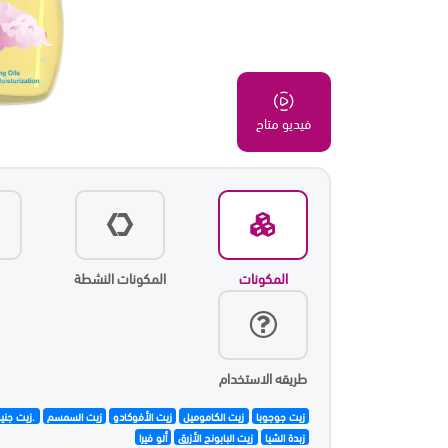
فيديو متاح
المكونات
المكونات النشطة
طريقه الاستخدام
زيت جوجوبا
زيت الكاموميل
زيت الأفوكادو
زيت السمسم
.زيت جني
زبدة الشيا
زيت البابونج الأزرق
ألو فيرا