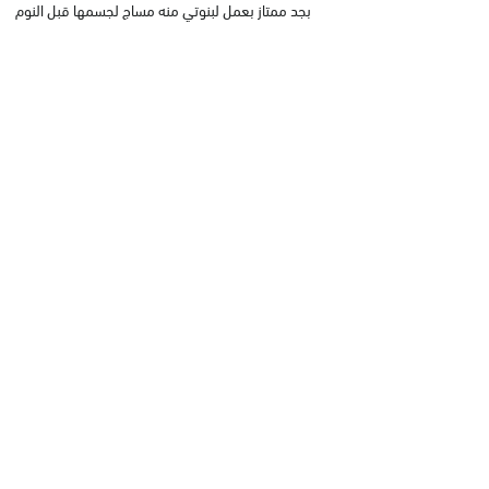
بجد ممتاز بعمل لبنوتي منه مساج لجسمها قبل النوم