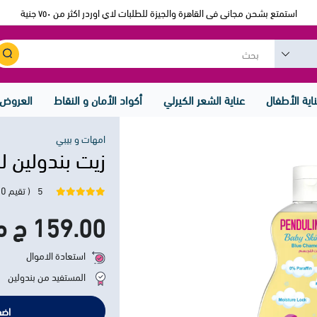
استمتع بشحن مجانى فى القاهرة والجيزة للطلبات لاي اوردر اكثر من ٧٥٠ جنية
اية الأطفال
عناية الشعر الكيرلي
أكواد الأمان و النقاط
العروض
امهات و بيبي
زيت بندولين للجس
5
( تقيم 10)
159.00 ج م
استعادة الاموال
المستفيد من بندولين
اضف