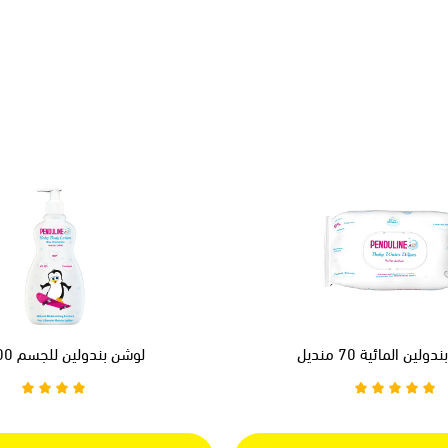
لين المائية 70 منديل
لوشن بندولين للجسم 200 مل