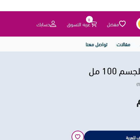
0
مفضل
عربه التسوق
حسابك
مقالات
تواصل معنا
م 100 مل
 للعربة