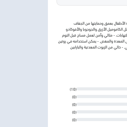
ت طبيعية لترطيب بشرة الأطفال بعمق وحمايتها من الجفاف
ت. - تركيبة فريدة غنية بـ 10 زيوت طبيعية نقية 100% مثل الكاموميل الأزرق والجوجوبا والأفوكادو
هابات. - مثالي وآمن لعمل مساج قبل النوم
للمساعدة على استرخاء عضلات الطفل وتهيئته للنوم وتقليل تقلص المعدة والمغص. - يمكن استخدامه في روتين
 خالي من الزيوت المعدنية والبارابين
(10)
(0)
(0)
(0)
(0)