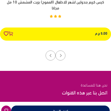
كيس كريم بندولين لشعر للاطفال (المموج) بزيت المشمش 10 مل
مجانا
5.00 ج م
نحن هنا للمساعدة
اتصل بنا عبر هذه القنوات
رابط الدعم
اضف للعربة