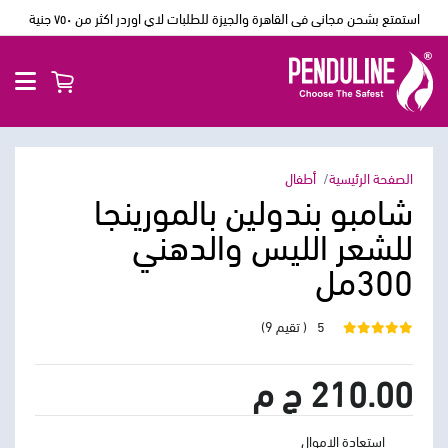
استمتع بشحن مجانى فى القاهرة والجيزة للطلبات لاي اوردر اكثر من ٧٥٠ جنية
الصفحة الرئيسية
أطفال
شامبو بندولين بالمورينجا
للشعر الليس والدهني
300مل
5
( تقيم 9)
210.00 ج م
استعادة الاموال