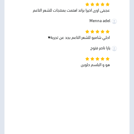
عجبنى اوى اخيرا براند اهتمت بمنتجات للشعر الناعم
Menna adel
احلي شامبو للشعر الناعم بجد عن تجربة♥️
يارا ناصر فتوح
هو و البلسم حلوين