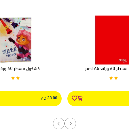
 ورقه A5 احمر
كشكول مسطر 40 ورقه A4
33.00 ج م