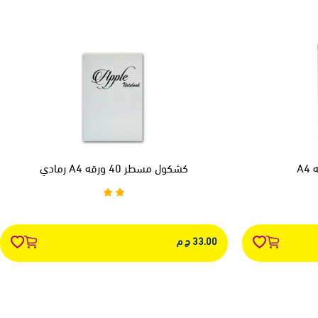
كشكول مسطر 40 ورقه A4 رمادي
33.00 ج م