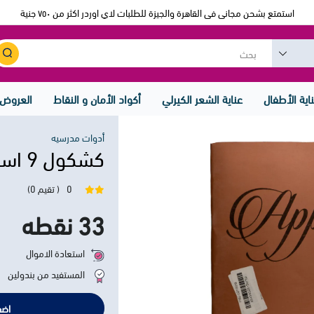
استمتع بشحن مجانى فى القاهرة والجيزة للطلبات لاي اوردر اكثر من ٧٥٠ جنية
اية الأطفال
عناية الشعر الكيرلي
أكواد الأمان و النقاط
العروض
أدوات مدرسيه
كشكول 9 اسطر 40 ورقه A4 برتقالي
0
( تقيم 0)
33 نقطه
استعادة الاموال
المستفيد من بندولين
اضف