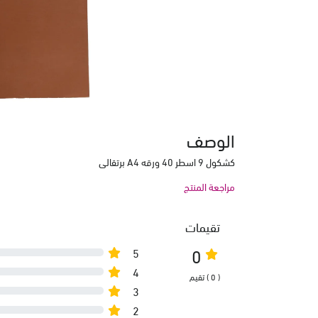
الوصف
كشكول 9 اسطر 40 ورقه A4 برتقالي
مراجعة المنتج
تقيمات
0
5
4
( 0 ) تقيم
3
2