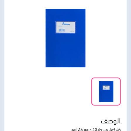
الوصف
كشكول مسطر 40 ورقه A4 ازرق