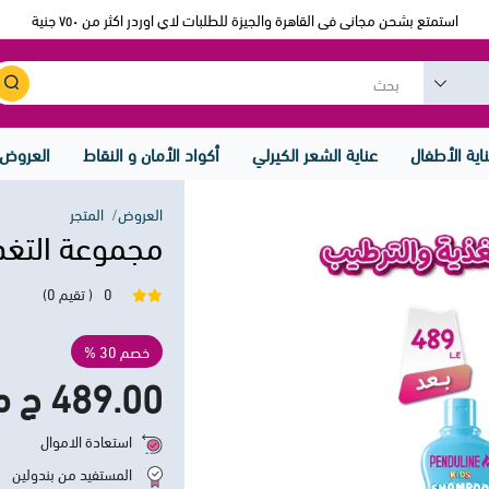
استمتع بشحن مجانى فى القاهرة والجيزة للطلبات لاي اوردر اكثر من ٧٥٠ جنية
اية الأطفال
عناية الشعر الكيرلي
أكواد الأمان و النقاط
العروض
العروض
المتجر
مجموعة التغذ
0
( تقيم 0)
خصم 30 %
489.00 ج م
استعادة الاموال
المستفيد من بندولين