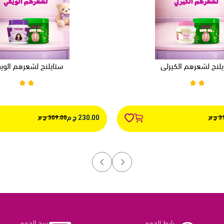
يلنج لشعرهم الكيرلي
ستايلنج لشعرهم الوي
230.00 ج م
 م
309.00 ج م
رابط الدعم
بريد الدعم