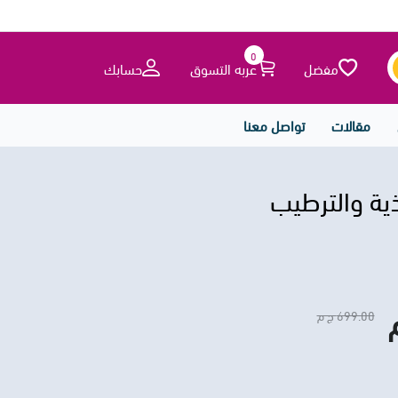
0
مفضل
عربه التسوق
حسابك
مقالات
تواصل معنا
ية والترطيب
699.00 ج م