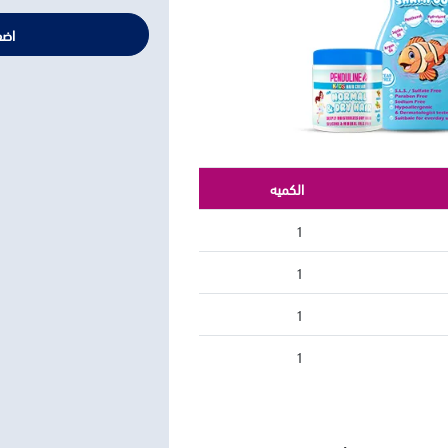
اضف
الكميه
1
1
1
1