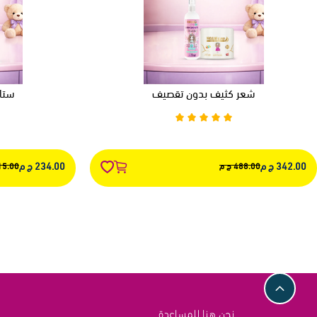
شعر كثيف بدون تقصيف
ستا
342.00 ج م
234.00 ج م
488.00 ج م
315.00 ج
نحن هنا للمساعدة