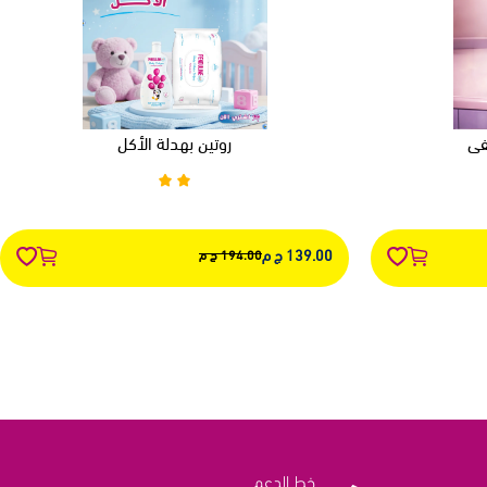
في
روتين بهدلة الأكل
139.00 ج م
194.00 ج م
خط الدعم