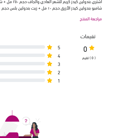
شامبو بندولين كيدز الأزرق حجم ١٠ مل + زيت بندولين بلس حجم ١٢٠ مل فقط بسعر 489 بدل من 699
مراجعة المنتج
تقيمات
0
5
4
( 0 ) تقيم
3
2
1