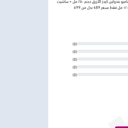
اشتري بندولين كيدز كريم للشعر العادي والجاف حجم ٢٥٠ مل + شامبو بندولين كيدز الأزرق حجم ٢٥٠ مل + ساشيت
(0)
(0)
(0)
(0)
(0)