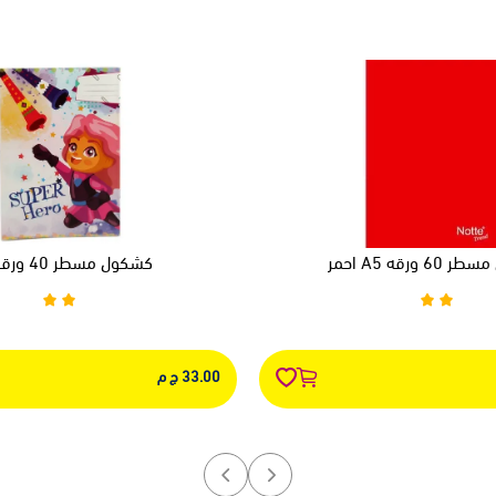
 ورقه A5 احمر
كشكول مسطر 40 ورقه A4
33.00 ج م