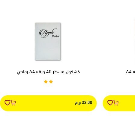
كشكول مسطر 40 ورقه A4 رمادي
33.00 ج م