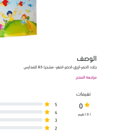
الوصف
جلاد (احمر-ازرق-اخضر-اصفر- مشجر) A5 للمدارس
مراجعة المنتج
تقيمات
0
5
4
( 0 ) تقيم
3
2