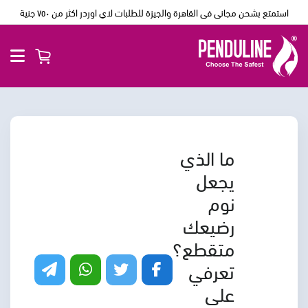
استمتع بشحن مجانى فى القاهرة والجيزة للطلبات لاي اوردر اكثر من ٧٥٠ جنية
ما الذي
يجعل
نوم
رضيعك
متقطع؟
تعرفي
على