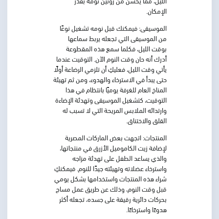
الليل، مما يحسن من روتين نومه بقدر
الإمكان.
الموسيقى:
فيمكنك قبل نومه تشغيل نوعًا
من الموسيقى التي تجعله يربط سماعها
بوقت الليل، فكلما سمع هذه المقطوعة
أدرك أنه حان وقت النوم الآن. التوقيت عندما
يأتي وقت الليل، فعليكِ أن تلزمي الرضاعة أولًا
حتى يبدأ في الاسترخاء والهدوء، ومن ثم تهيئة
المناخ العام للغرفة يوميًا بانتظام في هذا
التوقيت، كتشغيل الموسيقى وتهدئة الإضاءة
وارتدائه الملابس المريحة التي لا تسبب له
القلق والاختناق.
المنتجات:
اتجهت بعض الماركات المصرية
لإضافة زيت الكاموميل الأزرق في منتجاتها،
والذي يساعد الطفل على تهدئة مزاجه
واسترخاء عضلاته وتهيئته جيدًا للنوم. فيمكنكِ
شراء هذه المنتجات واستخدامها بشكل يومي
قبل وقت النوم، وذلك عن طريق عمل مساج
بحركات دائرية رقيقة على جسده، تجعله أكثر
هدوءًا واسترخاءًا.