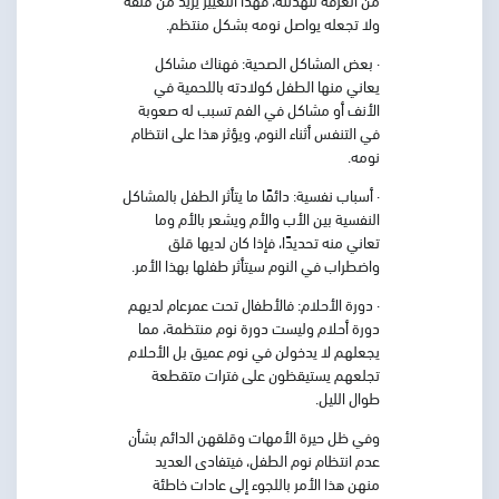
ولا تجعله يواصل نومه بشكل منتظم.
· بعض المشاكل الصحية:
فهناك مشاكل
يعاني منها الطفل كولادته باللحمية في
الأنف أو مشاكل في الفم تسبب له صعوبة
في التنفس أثناء النوم، ويؤثر هذا على انتظام
نومه.
· أسباب نفسية:
دائمًا ما يتأثر الطفل بالمشاكل
النفسية بين الأب والأم ويشعر بالأم وما
تعاني منه تحديدًا، فإذا كان لديها قلق
واضطراب في النوم سيتأثر طفلها بهذا الأمر.
· دورة الأحلام:
فالأطفال تحت عمرعام لديهم
دورة أحلام وليست دورة نوم منتظمة، مما
يجعلهم لا يدخولن في نوم عميق بل الأحلام
تجلعهم يستيقظون على فترات متقطعة
طوال الليل.
وفي ظل حيرة الأمهات وقلقهن الدائم بشأن
عدم انتظام نوم الطفل، فيتفادى العديد
منهن هذا الأمر باللجوء إلى عادات خاطئة