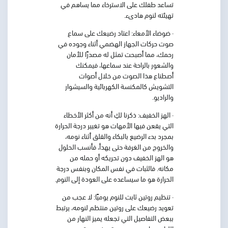
تساعد طفلك على الاسترخاء مما يساهم في
تهيئته لنوم هادىء.
· ضوضاء الأمعاء:
اعتاد رضيعك على سماع
صوت حركات الجهاز الهضمي أثناء وجوده في
رحمك، مما أصبحت تمثل له مصدرًا للأمان
والشعور بالراحة عند سماعها، فيمكنك
أصطناع هذا الصوت من خلال أصوات
التشويش كالمكنسة الكهربائية والسيشوار
والراديو.
· الهز الخفيف:
ذكرنا لكِ أنه من أكثر الأخطاء
التي يقعن فيها الأمهات هو تغيير درجة الحرارة
بمجرد بدء الرضيع بالبكاء والقلق أثناء نومه،
والخروج من الغرفة حتى يهدأ، فأنسب الحلول
هو الهز الخفيف دون تحريكه أو حمله من
مكانه. فالثبات في نفس المكان وبنفس درجة
الحرارة هو ما سيساعده على العودة إلى النوم.
· تنظيم روتين ثابت للنوم يوميًا:
لا عجب من
تعويد رضيعك على روتين منتظم لنومه، يرتبط
ببعض التفاصيل التي تجعله يميز النهار من