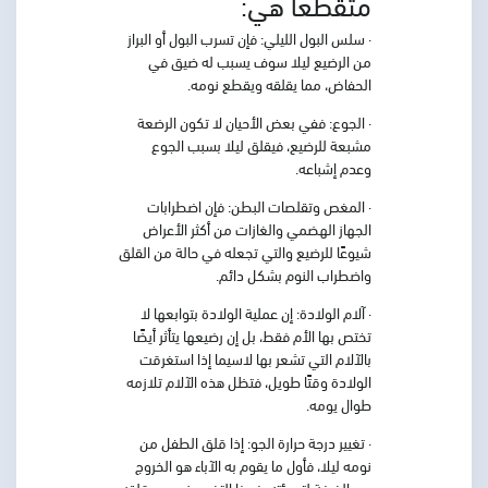
متقطعًا هي:
· سلس البول الليلي
: فإن تسرب البول أو البراز
من الرضيع ليلا سوف يسبب له ضيق في
الحفاض، مما يقلقه ويقطع نومه.
· الجوع
: ففي بعض الأحيان لا تكون الرضعة
مشبعة للرضيع، فيقلق ليلا بسبب الجوع
وعدم إشباعه.
· المغص وتقلصات البطن
: فإن اضطرابات
الجهاز الهضمي والغازات من أكثر الأعراض
شيوعًا للرضيع والتي تجعله في حالة من القلق
واضطراب النوم بشكل دائم.
· آلام الولادة:
إن عملية الولادة بتوابعها لا
تختص بها الأم فقط، بل إن رضيعها يتأثر أيضًا
بالآلام التي تشعر بها لاسيما إذا استغرقت
الولادة وقتًا طويل، فتظل هذه الآلام تلازمه
طوال يومه.
· تغيير درجة حرارة الجو:
إذا قلق الطفل من
نومه ليلا، فأول ما يقوم به الآباء هو الخروج
من الغرفة لتهدئته، فهذا التغيير يزيد من قلقه