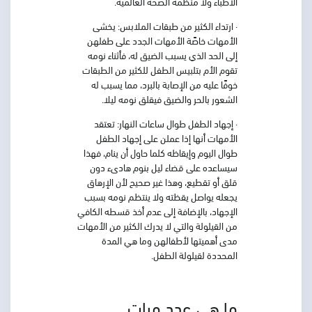
الأطباء ولا منظمة الصحة العالمية.
· ارتداء الكثير من طبقات الملابس
: يخشى
الأمهات خاصًة الأمهات الجدد على طفلهن
إلى الحد الذي يسبب الضيق له، فأثناء نومه
تقوم الأم بتلبيس الطفل للكثير من الطبقات
خوفًا عليه من الإصابة بالبرد، مما يسبب له
الشعور بالحر والضيق فيقلق نومه ليلا.
· إجهاد الطفل طوال ساعات النهار:
تعتقد
الأمهات أنها إذا عملن على إجهاد الطفل
طوال اليوم وإيقاظه كلما حاول أن ينام، فهذا
سيساعده على قضاء ليل بنوم هادىء دون
قلق أو تقطيع، وهذا غير صحيح لأن الإرهاق
يجعله يواصل يقظته ولا ينتظم نومه بسبب
الإجهاد، بالإضافة إلى عدم أخذ قسطه الكافي
من القيلولة والتي لا يدرك الكثير من الأمهات
مدى أهميتها لأطفالهن وما هي المدة
المحددة لقيلولة الطفل.
ما هي عدد مرات